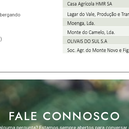
albergando
)
FALE CONNOSCO
alguma pergunta? Estamos sempre abertos para conversar 